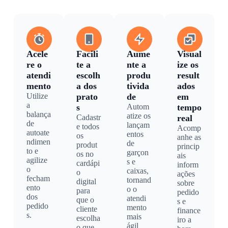
Acele
Facili
Aume
Visual
re o
te a
nte a
ize os
atendi
escolh
produ
result
mento
a dos
tivida
ados
Utilize
prato
de
em
a
s
Autom
tempo
balança
atize os
Cadastr
real
de
lançam
e todos
Acomp
autoate
entos
os
anhe as
ndimen
de
produt
princip
to e
garçon
os no
ais
agilize
s e
cardápi
inform
o
caixas,
o
ações
fecham
tornand
digital
sobre
ento
o o
para
pedido
dos
atendi
que o
s e
pedido
mento
cliente
finance
s.
mais
escolha
iro a
ágil
o que